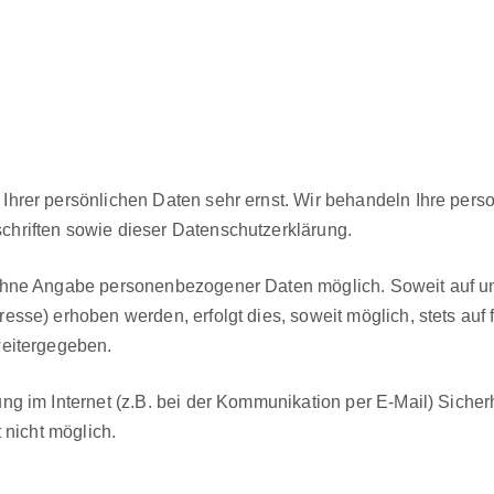
z
er per­sön­lichen Dat­en sehr ernst. Wir behan­deln Ihre per­so­n
chriften sowie dieser Daten­schutzerk­lärung.
ne Angabe per­so­n­en­be­zo­gen­er Dat­en möglich. Soweit auf uns
sse) erhoben wer­den, erfol­gt dies, soweit möglich, stets auf f
weit­ergegeben.
 im Inter­net (z.B. bei der Kom­mu­nika­tion per E-Mail) Sicher­h
t nicht möglich.