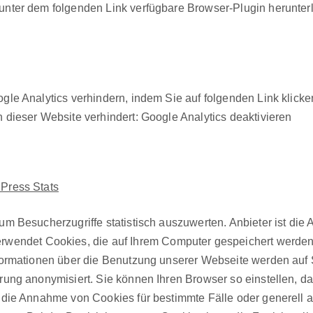
ter dem fol­gen­den Link ver­füg­bare Brows­er-Plu­g­in herun­ter­
le Ana­lyt­ics ver­hin­dern, indem Sie auf fol­gen­den Link klick­
dieser Web­site ver­hin­dert: Google Ana­lyt­ics deak­tivieren
­Press Stats
 Besucherzu­griffe sta­tis­tisch auszuw­erten. Anbi­eter ist die 
er­wen­det Cook­ies, die auf Ihrem Com­put­er gespe­ichert wer­
for­ma­tio­nen über die Benutzung unser­er Web­seite wer­den au
rung anonymisiert. Sie kön­nen Ihren Brows­er so ein­stellen, d
, die Annahme von Cook­ies für bes­timmte Fälle oder generell 