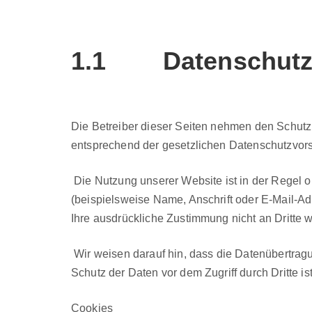
1.1 Datenschut
Die Betreiber dieser Seit­en nehmen den Schutz Ihr
entsprechend der geset­zlichen Daten­schutzvors
Die Nutzung unser­er Web­site ist in der Regel oh
(beispiel­sweise Name, Anschrift oder E-Mail-Adre
Ihre aus­drück­liche Zus­tim­mung nicht an Dritte 
Wir weisen darauf hin, dass die Datenüber­tra­gung
Schutz der Dat­en vor dem Zugriff durch Dritte is
Cook­ies