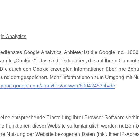
e Ana­lyt­ics
­di­en­stes Google Ana­lyt­ics. Anbi­eter ist die Google Inc., 16
enan­nte „Cook­ies“. Das sind Text­dateien, die auf Ihrem Com­put
ie durch den Cook­ie erzeugten Infor­ma­tio­nen über Ihre Benu
 und dort gespe­ichert. Mehr Infor­ma­tio­nen zum Umgang mit Nutz
support.google.com/analytics/answer/6004245?hl=de
eine entsprechende Ein­stel­lung Ihrer Brows­er-Soft­ware ver­hi
he Funk­tio­nen dieser Web­site vol­lum­fänglich wer­den nutzen 
e Nutzung der Web­site bezo­ge­nen Dat­en (inkl. Ihrer IP-Adre