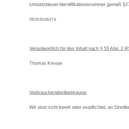
Umsatzs­teuer-Iden­ti­fika­tion­snum­mer gemäß §2
DE259106374
Ver­ant­wortlich für den Inhalt nach § 55 Abs. 2 R
Thomas Kresse
Ver­brauch­er­stre­it­bei­le­gung:
Wir sind nicht bere­it oder verpflichtet, an Stre­it