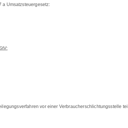
7 a Umsatzs­teuerge­setz:
StV:
­bei­le­gungsver­fahren vor ein­er Ver­brauch­er­schlich­tungsstelle 