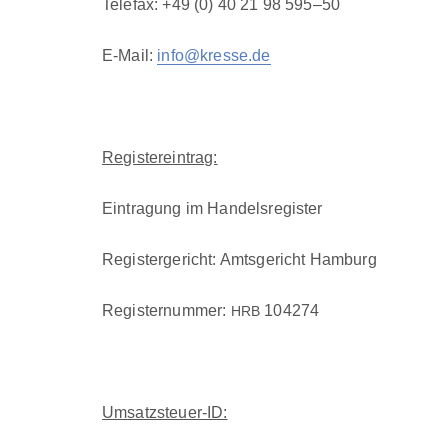
Tele­fax: +49 (0) 40 21 98 595–50
E-Mail:
info@kresse.de
Reg­is­tere­in­trag:
Ein­tra­gung im Han­del­sreg­is­ter
Reg­is­terg­ericht: Amts­gericht Ham­burg
Reg­is­ter­num­mer:
104274
HRB
Umsatzs­teuer-ID: