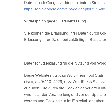
Dat­en durch Google ver­hin­dern, indem Sie das un
https://tools.google.com/dlpage/gaoptout?hl=de
Wider­spruch gegen Daten­er­fas­sung
Sie kön­nen die Erfas­sung Ihrer Dat­en durch Goog
Erfas­sung Ihrer Dat­en bei zukün­fti­gen Besuchen 
Daten­schutzerk­lärung für die Nutzung von Word
Diese Web­site nutzt das Word­Press Tool Stats, um
cis­co,
94110–4929,
. Word­Press Stats v
CA
USA
erlauben. Die durch die Cook­ies gener­ierten In
wird nach der Ver­ar­beitung und vor der Spe­iche
wer­den und Cook­ies nur im Einzelfall erlauben