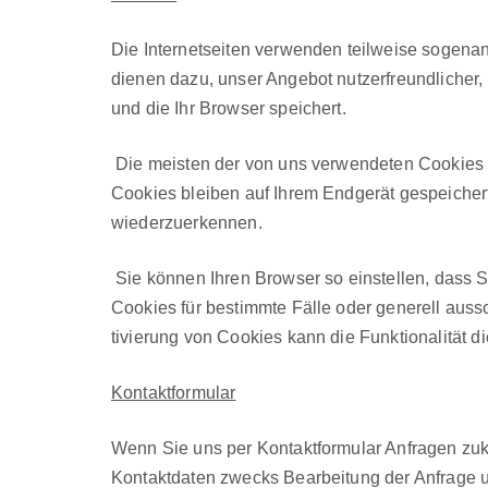
Die Inter­net­seit­en ver­wen­den teil­weise soge­
dienen dazu, unser Ange­bot nutzer­fre­undlich­er,
und die Ihr Brows­er spe­ichert.
Die meis­ten der von uns ver­wen­de­ten Cook­ie
Cook­ies bleiben auf Ihrem Endgerät gespe­icher
wiederzuerken­nen.
Sie kön­nen Ihren Brows­er so ein­stellen, dass 
Cook­ies für bes­timmte Fälle oder generell aus
tivierung von Cook­ies kann die Funk­tion­al­ität 
Kon­tak­t­for­mu­lar
Wenn Sie uns per Kon­tak­t­for­mu­lar Anfra­gen 
Kon­tak­t­dat­en zwecks Bear­beitung der Anfrage 