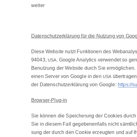
weit­er
Daten­schutzerk­lärung für die Nutzung von Googl
Diese Web­site nutzt Funk­tio­nen des Web­analyse
94043,
. Google Ana­lyt­ics ver­wen­det so g
USA
Benutzung der Web­site durch Sie ermöglichen. D
einen Serv­er von Google in den
über­tra­gen
USA
der Daten­schutzerk­lärung von Google:
https://
Brows­er-Plug-in
Sie kön­nen die Spe­icherung der Cook­ies durch 
Sie in diesem Fall gegebe­nen­falls nicht sämtlic
sung der durch den Cook­ie erzeugten und auf Ihr