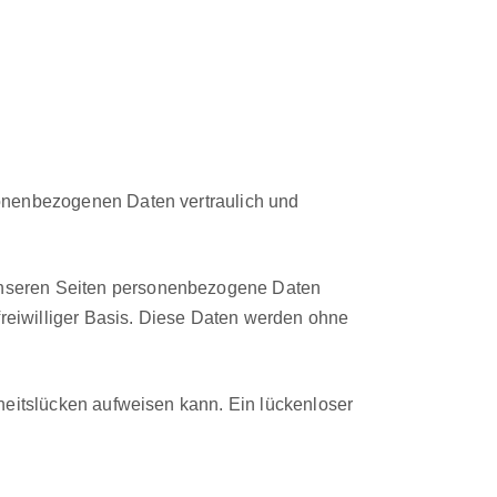
­en­be­zo­ge­nen Dat­en ver­traulich und
eren Seit­en per­so­n­en­be­zo­gene Dat­en
rei­williger Basis. Diese Dat­en wer­den ohne
eit­slück­en aufweisen kann. Ein lück­en­los­er