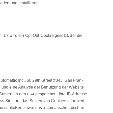
laden und instal­lieren:
en. Es wird ein Opt-Out-Cook­ie geset­zt, der die
Automat­tic Inc., 60 29th Street #343, San Fran­
den und eine Analyse der Benutzung der Web­site
f Servern in den
gespe­ichert. Ihre IP-Adresse
USA
ass Sie über das Set­zen von Cook­ies informiert
auss­chließen sowie das automa­tis­che Löschen