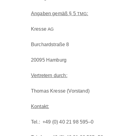
Angaben gemäß § 5
:
TMG
Kresse
AG
Bur­chard­straße 8
20095 Ham­burg
Vertretern durch:
Thomas Kresse (Vor­stand)
Kon­takt:
Tel.: +49 (0) 40 21 98 595–0