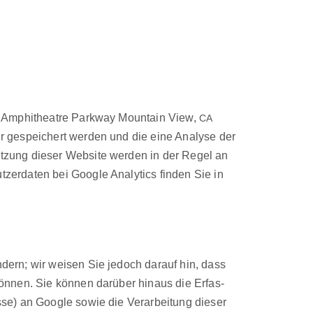
00 Amphithe­atre Park­way Moun­tain View,
CA
­er gespe­ichert wer­den und die eine Analyse der
tzung dieser Web­site wer­den in der Regel an
er­dat­en bei Google Ana­lyt­ics find­en Sie in
n­dern; wir weisen Sie jedoch darauf hin, dass
kön­nen. Sie kön­nen darüber hin­aus die Erfas­
sse) an Google sowie die Ver­ar­beitung dieser