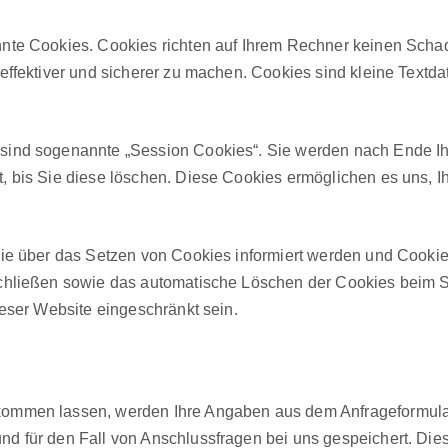
nan­nte Cook­ies. Cook­ies richt­en auf Ihrem Rech­n­er keinen Sc
 effek­tiv­er und sicher­er zu machen. Cook­ies sind kleine Text­d
s sind soge­nan­nte „Ses­sion Cook­ies“. Sie wer­den nach Ende 
t, bis Sie diese löschen. Diese Cook­ies ermöglichen es uns, 
Sie über das Set­zen von Cook­ies informiert wer­den und Cook­
s­chließen sowie das automa­tis­che Löschen der Cook­ies beim 
dieser Web­site eingeschränkt sein.
zukom­men lassen, wer­den Ihre Angaben aus dem Anfrage­for­mu­l
und für den Fall von Anschlussfra­gen bei uns gespe­ichert. Dies