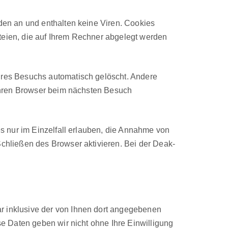
haden an und enthal­ten keine Viren. Cook­ies
ateien, die auf Ihrem Rech­n­er abgelegt wer­den
Ihres Besuchs automa­tisch gelöscht. Andere
Ihren Brows­er beim näch­sten Besuch
ies nur im Einzelfall erlauben, die Annahme von
Schließen des Brows­er aktivieren. Bei der Deak­
ar inklu­sive der von Ihnen dort angegebe­nen
e Dat­en geben wir nicht ohne Ihre Ein­willi­gung